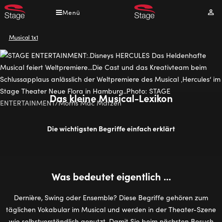
Direkt
Menü
Mei
zum
Kont
Inhalt
Pfadnavigation
Musical 1x1
Das kleine Musical-Lexikon
Die wichtigsten Begriffe einfach erklärt
Was bedeutet eigentlich ...
Dernière, Swing oder Ensemble? Diese Begriffe gehören zum
täglichen Vokabular im Musical und werden in der Theater-Szene
wie selbstverständlich genutzt. Damit Sie beim nächsten Besuch