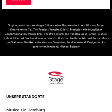
Originalproduktion: Vereinigte Bühnen Wien. Basierend auf dem Film von Turner
Entertainment Co. „The Fearless Vampire Killers“. Produziert mit freundlicher
Genehmigung von Warner Bros. Theatre Ventures Inc. von Regisseur Roman Polanski,
Drehbuch Gérard Brach und Roman Polanski. Buch und Liedtexte: Michael Kunze, Musik:
Jim Steinman. Grafiken entworfen von Dewynters, London. Artwork Design (mit KI-
generierten Inhalten): Michael Balgavy
Footer
UNSERE STANDORTE
doormat
navigation
Musicals in Hamburg