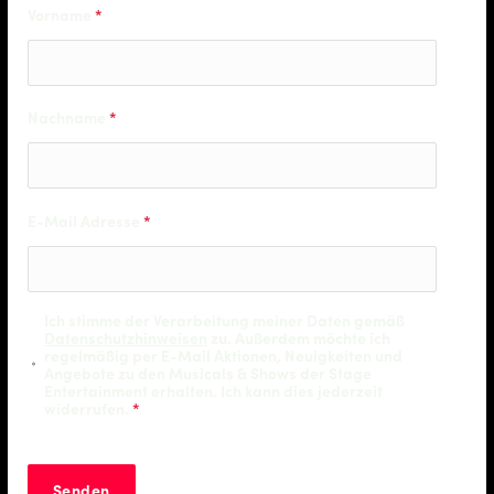
Vorname
*
Nachname
*
E-Mail Adresse
*
Ich stimme der Verarbeitung meiner Daten gemäß
Datenschutzhinweisen
zu. Außerdem möchte ich
regelmäßig per E-Mail Aktionen, Neuigkeiten und
Angebote zu den Musicals & Shows der Stage
Entertainment erhalten. Ich kann dies jederzeit
widerrufen.
*