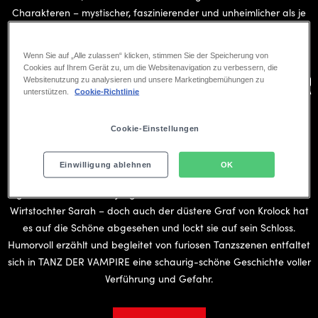
Charakteren – mystischer, faszinierender und unheimlicher als je
zuvor.
Wenn Sie auf „Alle zulassen“ klicken, stimmen Sie der Speicherung von
DIE STORY
Cookies auf Ihrem Gerät zu, um die Websitenavigation zu verbessern, die
Große Emotionen und schaurig-schöner
Websitenutzung zu analysieren und unsere Marketingbemühungen zu
unterstützen.
Cookie-Richtlinie
Humor
Cookie-Einstellungen
Auf der Suche nach Vampiren kommt der kauzige Forscher
Einwilligung ablehnen
OK
Professor Abronsius mitten in Transsilvanien dem Ziel seiner Reise
gefährlich nahe. Sein junger Assistent Alfred verliebt sich in die
Wirtstochter Sarah – doch auch der düstere Graf von Krolock hat
es auf die Schöne abgesehen und lockt sie auf sein Schloss.
Humorvoll erzählt und begleitet von furiosen Tanzszenen entfaltet
sich in TANZ DER VAMPIRE eine schaurig-schöne Geschichte voller
Verführung und Gefahr.