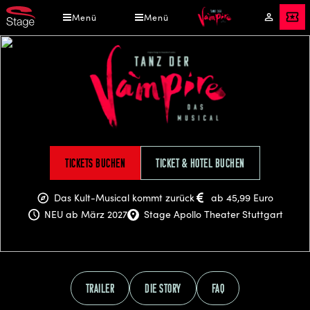
Direkt
Menü
Menü
Mein
Tickets
zum
Konto
Inhalt
Tanz
Tickets buchen
Ticket & Hotel buchen
der
Vampire
Das Kult-Musical kommt zurück
ab 45,99 Euro
NEU ab März 2027
Stage Apollo Theater Stuttgart
Trailer
Die Story
FAQ