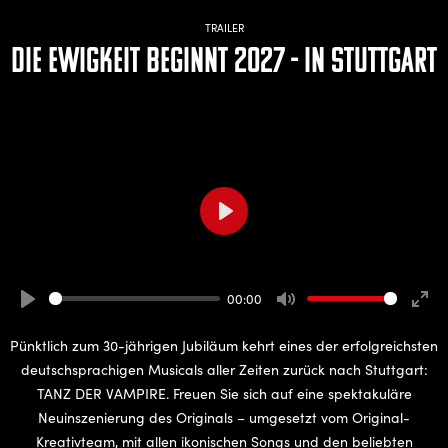
TRAILER
Die Ewigkeit beginnt 2027 - in Stuttgart
Play
00:00
Play
Mute
Ente
full
Pünktlich zum 30-jährigen Jubiläum kehrt eines der erfolgreichsten
deutschsprachigen Musicals aller Zeiten zurück nach Stuttgart:
TANZ DER VAMPIRE. Freuen Sie sich auf eine spektakuläre
Neuinszenierung des Originals – umgesetzt vom Original-
Kreativteam, mit allen ikonischen Songs und den beliebten