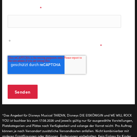
E-Mail Adresse
*
Ich möchte personalisierte Informationen zu den
Musicals & Shows der Stage Entertainment erhalten und
stimme den
Datenschutzbestimmungen
zu.
*
*Das Angebot für Disneys Musical TARZAN, Disneys DIE EISKÖNIGIN und WE WILL ROCK
YOU ist buchbar bis zum 17.08.2026 und jeweils gültig nur für ausgewählte Vorstellungen,
Platzkategorien und Plätze nach Verfügbarkeit und solange der Vorrat reicht. Pro Auftrag
können je nach Versandart zusätzliche Versandkosten anfallen. Nicht kombinierbar mit
anderen Ermäßigungen oder Aktionen. Änderungen vorbehalten. Kein Einlass für Kinder