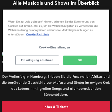
Alle Musicals und Shows im Überblick
Gänsehaut, große Emotionen und beste Unterhaltung – von
Disney-Klassikern bis zu beliebten Kultmusicals.
Wenn Sie auf „Alle zulassen“ klicken, stimmen Sie der Speicherung von
Cookies auf Ihrem Gerät zu, um die Websitenavigation zu verbessern, die
Websitenutzung zu analysieren und unsere Marketingbemühungen zu
unterstützen.
Cookie-Richtlinie
ALLE SHOWS
HAMBURG
STUTTGART
BERLIN
Cookie-Einstellungen
Einwilligung ablehnen
OK
Disneys DER KÖNIG DER LÖWEN
Der Welterfolg in Hamburg. Erleben Sie die Faszination Afrikas und
die berührende Geschichte von Mufasa und Simba im ewigen Kreis
des Lebens – mit großen Songs und atemberaubenden
Bühnenbildern.
Infos & Tickets