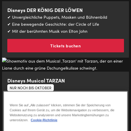
Disneys DER KÖNIG DER LÖWEN
✔ Unvergleichliche Puppets, Masken und Bühnenbild
✔ Eine bewegende Geschichte: der Circle of Life
✔ Mit der berühmten Musik von Elton John
Tickets buchen
Disneys Musical TARZAN
NUR NOCH BIS OKTOBER
✔ Spektakuläre Luftakrobatik
✔ Mitreißende 360° Inszenierung
Wenn Sie auf „Alle zulassen“ klicken, stimmen Sie der Speicherung von
✔ Mit der Musik von Weltstar Phil Collins
Cookies auf Ihrem Gerät zu, um die Websitenavigation zu verbessern, die
Websitenutzung zu analysieren und unsere Marketingbemühungen zu
unterstützen.
Cookie-Richtlinie
Tickets buchen