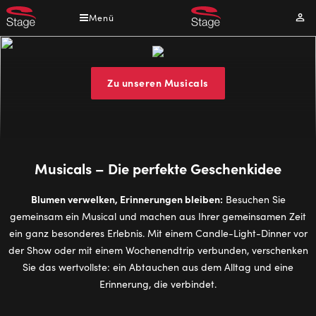
Direkt
Menü
Mei
zum
Kont
Inhalt
Musicals
sind
Zu unseren Musicals
das
perfekte
Geschenk
Musicals – Die perfekte Geschenkidee
Blumen verwelken, Erinnerungen bleiben:
Besuchen Sie
gemeinsam ein Musical und machen aus Ihrer gemeinsamen Zeit
ein ganz besonderes Erlebnis. Mit einem Candle-Light-Dinner vor
der Show oder mit einem Wochenendtrip verbunden, verschenken
Sie das wertvollste: ein Abtauchen aus dem Alltag und eine
Erinnerung, die verbindet.