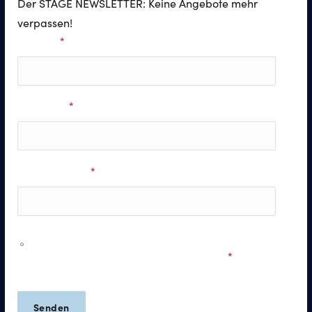
Der STAGE NEWSLETTER: Keine Angebote mehr
verpassen!
Vorname
*
Nachname
*
E-Mail Adresse
*
Ich möchte personalisierte Informationen zu den
Musicals & Shows der Stage Entertainment erhalten und
stimme den
Datenschutzbestimmungen
zu.
*