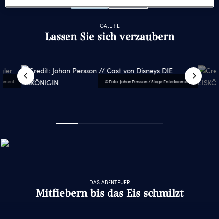
GALERIE
Lassen Sie sich verzaubern
tainment
© Foto: Johan Persson / Stage Entertainment
DAS ABENTEUER
Mitfiebern bis das Eis schmilzt