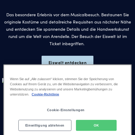
Das besondere Erlebnis vor dem Musicalbesuch. Bestaunen Sie
originale Kostüme und detailreiche Requisiten aus nächster Nähe
und entdecken Sie spannende Details und die Handwerkskunst
rund um die Welt von Arendelle. Der Besuch der Eiswelt ist im
Ticket inbegriffen.
Eiswelt entdecken
Wenn Sie auf „Alle zulassen“ klicken, stimmen Sie der Speicherung von
Cookies auf Ihrem Gerät zu, um die Websitenavigation zu verbessern, die
DIE SCHWESTERN
Websitenutzung zu analysieren und unsere Marketingbemühungen zu
Grundverschieden und doch untrennbar
unterstützen.
Cookie-Richtlinie
verbunden
Cookie-Einstellungen
Lernen Sie die beiden Schwestern besser kennen.
Einwilligung ablehnen
OK
Elsa
Anna