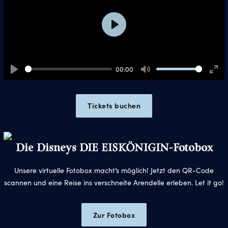
Play
00:00
Play
Mute
Ente
full
Tickets buchen
Die Disneys DIE EISKÖNIGIN-Fotobox
Unsere virtuelle Fotobox macht’s möglich! Jetzt den QR-Code
scannen und eine Reise ins verschneite Arendelle erleben. Let it go!
Zur Fotobox