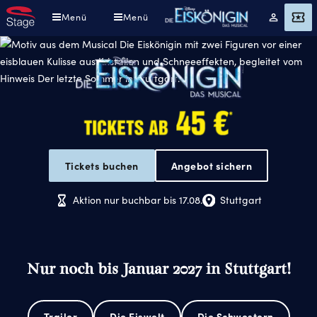
Direkt
Menü
Menü
Mein
Angebot
zum
Konto
Inhalt
Disneys
Tickets buchen
Angebot sichern
Die
Eiskönigin
Aktion nur buchbar bis 17.08.
Stuttgart
-
Das
Musical
Nur noch bis Januar 2027 in Stuttgart!
Trailer
Die Eiswelt
Die Schwestern