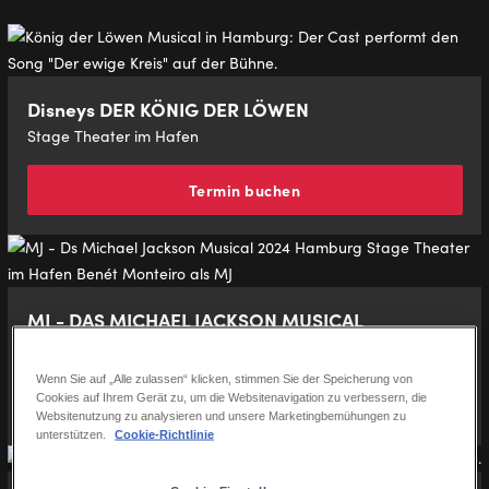
Disneys DER KÖNIG DER LÖWEN
Stage Theater im Hafen
Termin buchen
MJ - DAS MICHAEL JACKSON MUSICAL
Stage Theater an der Elbe
Wenn Sie auf „Alle zulassen“ klicken, stimmen Sie der Speicherung von
Termin buchen
Cookies auf Ihrem Gerät zu, um die Websitenavigation zu verbessern, die
Websitenutzung zu analysieren und unsere Marketingbemühungen zu
unterstützen.
Cookie-Richtlinie