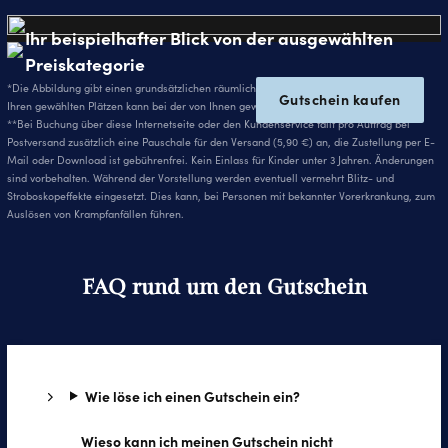
Ihr beispielhafter Blick von der ausgewählten
Preiskategorie
*Die Abbildung gibt einen grundsätzlichen räumlichen Eindruck wieder. Die Sicht von
Gutschein kaufen
Ihren gewählten Plätzen kann bei der von Ihnen gewählten Veranstaltung abweichen.
**Bei Buchung über diese Internetseite oder den Kundenservice fällt pro Auftrag bei
Postversand zusätzlich eine Pauschale für den Versand (5,90 €) an, die Zustellung per E-
Mail oder Download ist gebührenfrei. Kein Einlass für Kinder unter 3 Jahren. Änderungen
sind vorbehalten. Während der Vorstellung werden eventuell vermehrt Blitz- und
Stroboskopeffekte eingesetzt. Dies kann, bei Personen mit bekannter Vorerkrankung, zum
Auslösen von Krampfanfällen führen.
FAQ rund um den Gutschein
Wie löse ich einen Gutschein ein?
Wieso kann ich meinen Gutschein nicht